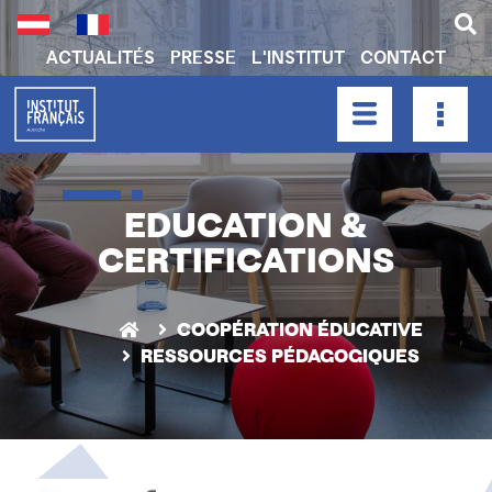
Aller
au
contenu
ACTUALITÉS
PRESSE
L'INSTITUT
CONTACT
principal
H
E
A
HAUPTNAVIGATION
D
E
EDUCATION &
R
CERTIFICATIONS
N
A
V
COOPÉRATION ÉDUCATIVE
I
RESSOURCES PÉDAGOGIQUES
G
A
T
I