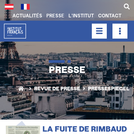
Aller
au
contenu
ACTUALITÉS
PRESSE
L'INSTITUT
CONTACT
principal
H
E
A
HAUPTNAVIGATION
D
E
R
PRESSE
N
A
V
REVUE DE PRESSE
PRESSESPIEGEL
I
G
A
T
LA FUITE DE RIMBAUD
I