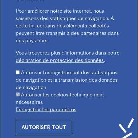
Mentions légales
Confidentialité
Pour améliorer notre site internet, nous
F
Règlement intérieur
Contact
CGV
saisissons des statistiques de navigation. A
O
cette fin, certains des éléments collectés
O
peuvent être transmis à des partenaires dans
T
des pays tiers.
E
Vous trouverez plus d’informations dans notre
R
déclaration de protection des données
.
M
Autoriser l’enregistrement des statistiques
E
de navigation et la transmission des données
N
de navigation
U
Autoriser les cookies techniquement
nécessaires
Praterstraße 38, 1020 Wien
Enregistrer les paramètres
Redaktion :
kommunikation@institutfr.at
Tel. :
(+43) (01) - 90 90 89 90
Withdraw
AUTORISER TOUT
consent
Mitarbeiter*innen finden