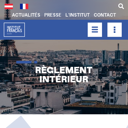
Aller
au
contenu
ACTUALITÉS
PRESSE
L'INSTITUT
CONTACT
principal
H
E
A
HAUPTNAVIGATION
D
E
R
N
RÈGLEMENT
A
INTÉRIEUR
V
I
G
A
T
I