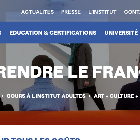
ACTUALITÉS
PRESSE
L'INSTITUT
CONT
HEADERNAVIGATION
N
S
EDUCATION & CERTIFICATIONS
UNIVERSITÉ
RENDRE LE FRAN
COURS À L'INSTITUT ADULTES
ART + CULTURE +