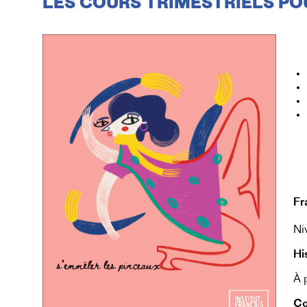
LES COURS TRIMESTRIELS PO
Fr
Ni
Hi
À 
Co