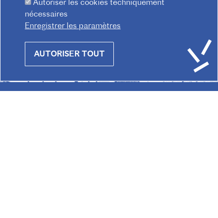
Autoriser les cookies techniquement
nécessaires
Enregistrer les paramètres
Withdraw
AUTORISER TOUT
consent
© 2026 Institut français d'Autriche-Vienne
Mentions légales
Confidentialité
F
Règlement intérieur
Contact
CGV
O
O
T
E
R
M