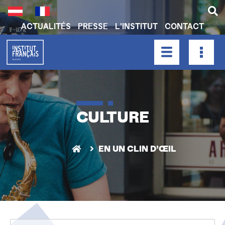
Aller
au
contenu
ACTUALITÉS
PRESSE
L'INSTITUT
CONTACT
principal
H
E
A
HAUPTNAVIGATION
D
E
R
CULTURE
N
A
V
EN UN CLIN D’ŒIL
I
G
A
T
I