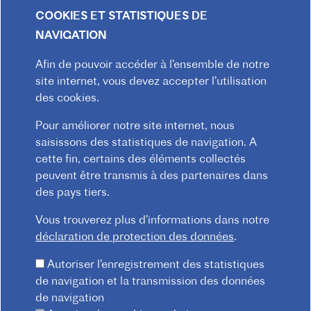
COOKIES ET STATISTIQUES DE
NAVIGATION
Afin de pouvoir accéder à l’ensemble de notre
site internet, vous devez accepter l’utilisation
des cookies.
Praterstraße 38, 1020 Wien
Redaktion :
kommunikation@institutfr.at
Pour améliorer notre site internet, nous
Tel. :
(+43) (01) - 90 90 89 90
saisissons des statistiques de navigation. A
cette fin, certains des éléments collectés
Mitarbeiter*innen finden
peuvent être transmis à des partenaires dans
des pays tiers.
Vous trouverez plus d’informations dans notre
déclaration de protection des données
.
Autoriser l’enregistrement des statistiques
de navigation et la transmission des données
de navigation