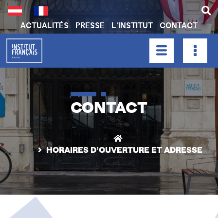
Aller
au
contenu
ACTUALITÉS
PRESSE
L'INSTITUT
CONTACT
principal
H
E
A
HAUPTNAVIGATION
D
E
R
CONTACT
N
A
V
HORAIRES D’OUVERTURE ET ADRESSE
I
G
A
T
I