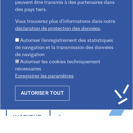
ON
peuvent être transmis à des partenaires dans
des pays tiers.
Vous trouverez plus d’informations dans notre
déclaration de protection des données
.
Soyez les premiers informés de
l'actualité de l'Institut français!
Autoriser l’enregistrement des statistiques
de navigation et la transmission des données
ABONNEZ-VOUS MAINTENANT
de navigation
Autoriser les cookies techniquement
Consultez les archives de la lettre d'information
nécessaires
Enregistrer les paramètres
Withdraw
AUTORISER TOUT
consent