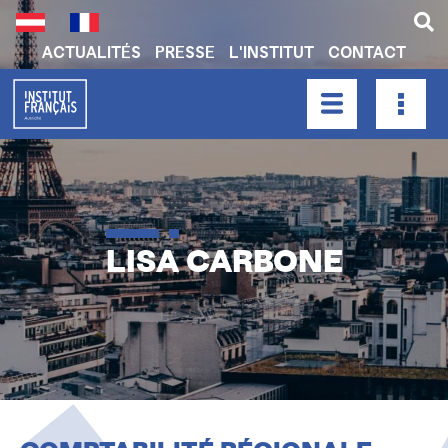
Aller
au
contenu
ACTUALITÉS
PRESSE
L'INSTITUT
CONTACT
principal
H
E
A
HAUPTNAVIGATION
D
E
R
N
LISA CARBONE
A
V
I
G
A
T
I