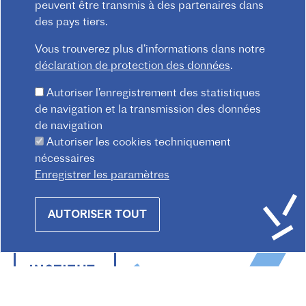
ON
peuvent être transmis à des partenaires dans
des pays tiers.
Vous trouverez plus d’informations dans notre
déclaration de protection des données
.
Soyez les premiers informés de
l'actualité de l'Institut français!
Autoriser l’enregistrement des statistiques
de navigation et la transmission des données
ABONNEZ-VOUS MAINTENANT
de navigation
Autoriser les cookies techniquement
Consultez les archives de la lettre d'information
nécessaires
Enregistrer les paramètres
Withdraw
AUTORISER TOUT
consent