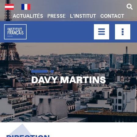
Aller
au
contenu
ACTUALITÉS
PRESSE
L'INSTITUT
CONTACT
principal
H
E
A
HAUPTNAVIGATION
D
E
R
N
DAVY MARTINS
A
V
I
G
A
T
I