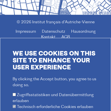
© 2026 Institut français d'Autriche-Vienne
Impressum
Datenschutz
Hausordnung
F
Kontakt
AGB
O
O
WE USE COOKIES ON THIS
T
SITE TO ENHANCE YOUR
E
USER EXPERIENCE
R
M
By clicking the Accept button, you agree to us
E
doing so.
N
Zugriffsstatistiken und Datenübermittlung
U
erlauben
Technisch erforderliche Cookies erlauben