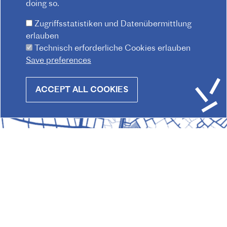
doing so.
Zugriffsstatistiken und Datenübermittlung
erlauben
Technisch erforderliche Cookies erlauben
Save preferences
Withdraw
ACCEPT ALL COOKIES
consent
© 2026 Institut français d'Autriche-Vienne
Impressum
Datenschutz
Hausordnung
F
Kontakt
AGB
O
O
T