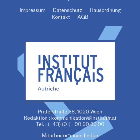
Impressum
Datenschutz
Hausordnung
F
Kontakt
AGB
O
O
T
E
R
M
E
N
U
Praterstraße 38, 1020 Wien
Redaktion :
kommunikation@institutfr.at
Tel. :
(+43) (01) - 90 90 89 90
Mitarbeiter*innen finden