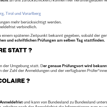
nicht
an uns zurückschicken!) können hier heruntergeladen 
rg, Tirol und Vorarlberg
ungen mehr berücksichtigt werden.
defrist verbindlich.
u einem späteren Zeitpunkt bekannt gegeben, sobald der gen
chen und schriftlichen Prüfungen am selben Tag stattfinden.
RE STATT ?
in der Umgebung statt. D
er genaue Prüfungsort wird bekannt 
on der Zahl der Anmeldungen und der verfügbaren Prüfer*inn
COLAIRE ?
 Anmeldefrist
und kann von Bundesland zu Bundesland untersc