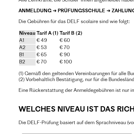
Alle Lehrkräfte, die Schüler*innen angemeldet habe
ANMELDUNG ➜ PRÜFUNGSSCHULE ➜ ZAHLUN
Die Gebühren für das DELF scolaire sind wie folgt:
Niveau
Tarif A (1)
Tarif B (2)
A1
€ 49
€ 60
A2
€ 53
€ 70
B1
€ 65
€ 90
B2
€ 70
€ 100
(1) Gemäß den geltenden Vereinbarungen für alle B
(2) Vorbehaltlich Bestätigung, nur für die Bundeslä
Eine Rückerstattung der Anmeldegebühren ist nur im 
WELCHES NIVEAU IST DAS RIC
Die DELF-Prüfung basiert auf dem Sprachniveau (v