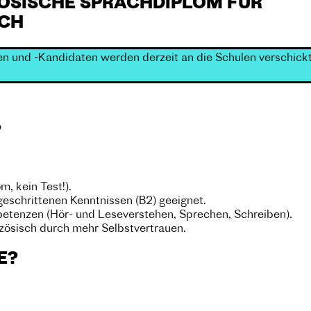
ÖSISCHE SPRACHDIPLOM FÜR
ICH
n und -Kandidaten werden derzeit an die Schulen verschickt
?
m, kein Test!).
tgeschrittenen Kenntnissen (B2) geeignet.
petenzen (Hör- und Leseverstehen, Sprechen, Schreiben).
nzösisch durch mehr Selbstvertrauen.
E?