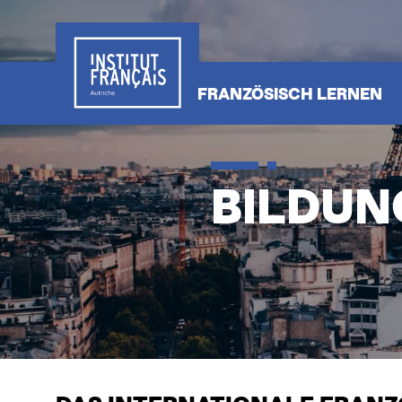
Skip
to
main
content
HAUPTNAVIGATIO
FRANZÖSISCH LERNEN
BILDUN