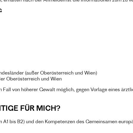
n, erhalten nach der Anmeldefrist die Informationen zum zu
G
undesländer (außer Oberösterreich und Wien)
nder Oberösterreich und Wien
Fall von höherer Gewalt möglich, gegen Vorlage eines ärztli
HTIGE FÜR MICH?
on A1 bis B2) und den Kompetenzen des Gemeinsamen europ