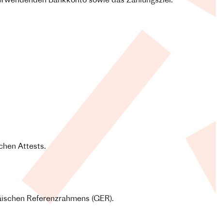
 verwendenden Bankkonto sowie das Zahlungsziel.
chen Attests.
äischen Referenzrahmens (GER).