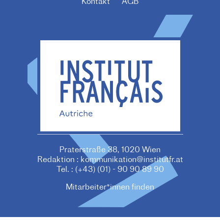
F
Kontakt
AGB
O
O
T
E
R
M
E
N
U
Praterstraße 38, 1020 Wien
Redaktion :
kommunikation@institutfr.at
Tel. :
(+43) (01) - 90 90 89 90
Mitarbeiter*innen finden