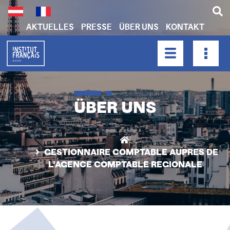
Skip
to
main
AKTUELLES
PRESSE
ÜBER UNS
KONTAKT
content
H
E
A
HAUPTNAVIGATION
D
E
ÜBER UNS
R
N
A
V
GESTIONNAIRE COMPTABLE AUPRES DE
L’AGENCE COMPTABLE REGIONALE
I
G
A
T
I