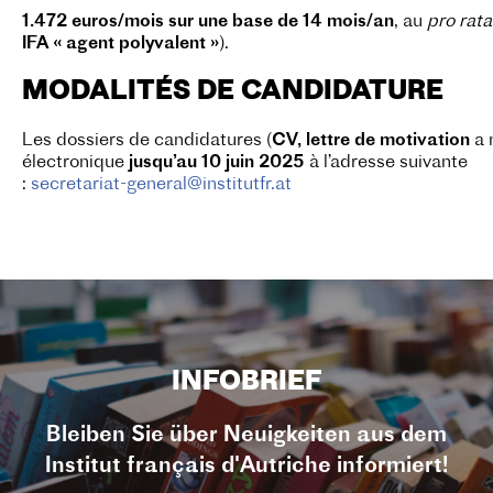
1.472 euros/mois sur une base de 14 mois/an
, au
pro rat
IFA « agent polyvalent »
).
MODALITÉS DE CANDIDATURE
Les dossiers de candidatures (
CV, lettre de motivation
a 
électronique
jusqu’au 10 juin 2025
à l’adresse suivante
:
secretariat-general@institutfr.at
INFOBRIEF
Bleiben Sie über Neuigkeiten aus dem
Institut français d'Autriche informiert!