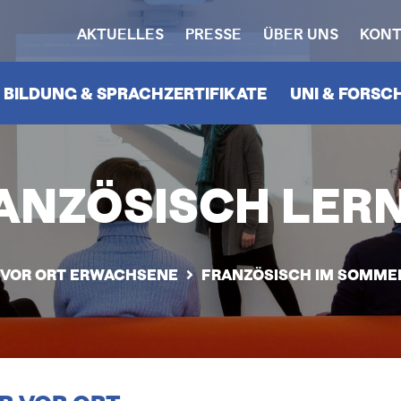
AKTUELLES
PRESSE
ÜBER UNS
KONT
HEADERNAVIGATION
N
BILDUNG & SPRACHZERTIFIKATE
UNI & FORS
ANZÖSISCH LER
- VOR ORT ERWACHSENE
FRANZÖSISCH IM SOMME