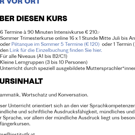
R VOR ORT
BER DIESEN KURS
6 Termine à 90 Minuten Intensivkurse € 210.-
Sommer Trimesterkurse online 16 x 1 Stunde Mitte Juli bis 
oder
Pétanque im Sommer 5 Termine (€ 120)
oder 1 Termin (
den
Link für die Einzelbuchung finden Sie hier.
Für alle Niveaus (A1 bis B2/C1)
Kleine Lerngruppen (3 bis 10 Personen)
Unterricht durch speziell ausgebildete Muttersprachler*inne
URSINHALT
ammatik, Wortschatz und Konversation.
ser Unterricht orientiert sich an den vier Sprachkompetenz
ndliche und schriftliche Ausdrucksfähigkeit, mündliches un
r Sprache, vor allem der mündliche Ausdruck liegt uns beson
fängerkursen.
rse@institutfr.at