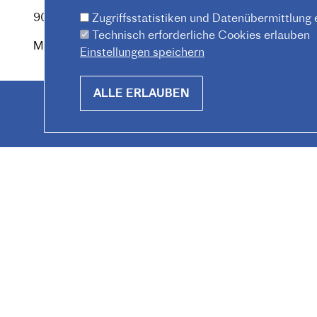
Tel. :
(+43) (01) - 90 90 89
90
Zugriffsstatistiken und Datenübermittlung
Technisch erforderliche Cookies erlauben
Mitarbeiter*innen finden
Einstellungen speichern
Withdraw
ALLE ERLAUBEN
consent
© 2026 Institut français d'Autriche-Vienne