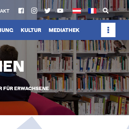
AKT
SOCIAL
MEDIA
CHUNG
KULTUR
MEDIATHEK
LINKS
NEN
R FÜR ERWACHSENE