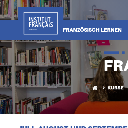
Direkt
zum
Inhalt
HAUPTNAVIGATIO
FRANZÖSISCH LERNEN
FR
KURSE 