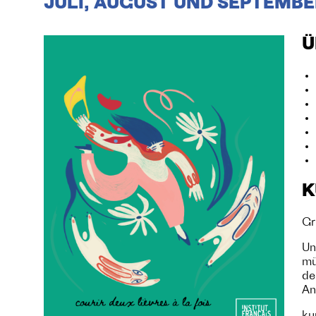
JULI, AUGUST UND SEPTEMBE
Ü
K
Gr
Un
mü
de
An
ku