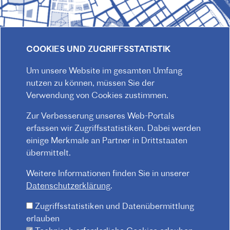
COOKIES UND ZUGRIFFSSTATISTIK
Um unsere Website im gesamten Umfang
nutzen zu können, müssen Sie der
Verwendung von Cookies zustimmen.
Zur Verbesserung unseres Web-Portals
© 2026 Institut français d'Autriche-Vienne
erfassen wir Zugriffsstatistiken. Dabei werden
einige Merkmale an Partner in Drittstaaten
Impressum
Datenschutz
Hausordnung
übermittelt.
F
Kontakt
AGB
O
Weitere Informationen finden Sie in unserer
O
Datenschutzerklärung
.
T
Zugriffsstatistiken und Datenübermittlung
E
erlauben