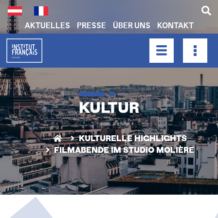
Direkt
zum
Inhalt
AKTUELLES
PRESSE
ÜBER UNS
KONTAKT
H
E
A
HAUPTNAVIGATION
D
E
R
KULTUR
N
A
KULTURELLE HIGHLIGHTS
V
FILMABENDE IM STUDIO MOLIÈRE
I
G
A
T
I