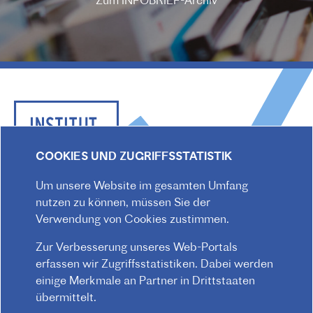
Zum INFOBRIEF-Archiv
COOKIES UND ZUGRIFFSSTATISTIK
Um unsere Website im gesamten Umfang
Praterstraße 38, 1020 Wien
nutzen zu können, müssen Sie der
Redaktion :
kommunikation@institutfr.at
Verwendung von Cookies zustimmen.
Tel. :
(+43) (01) - 90 90 89 90
Zur Verbesserung unseres Web-Portals
Mitarbeiter*innen finden
erfassen wir Zugriffsstatistiken. Dabei werden
einige Merkmale an Partner in Drittstaaten
übermittelt.