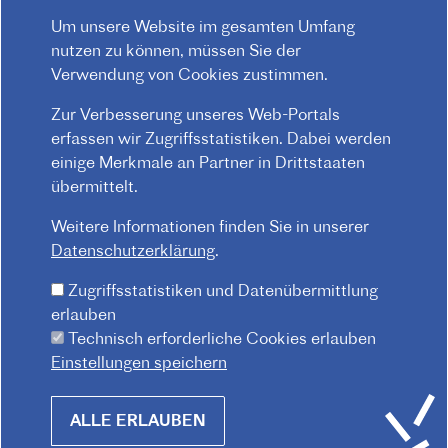
Mitarbeiter*innen finden
Um unsere Website im gesamten Umfang
nutzen zu können, müssen Sie der
Verwendung von Cookies zustimmen.
Zur Verbesserung unseres Web-Portals
erfassen wir Zugriffsstatistiken. Dabei werden
einige Merkmale an Partner in Drittstaaten
übermittelt.
Weitere Informationen finden Sie in unserer
Datenschutzerklärung
.
Zugriffsstatistiken und Datenübermittlung
erlauben
Technisch erforderliche Cookies erlauben
Einstellungen speichern
Withdraw
© 2026 Institut français d'Autriche-Vienne
ALLE ERLAUBEN
consent