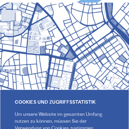
COOKIES UND ZUGRIFFSSTATISTIK
© 2026 Institut français d'Autriche-Vienne
Um unsere Website im gesamten Umfang
Impressum
Datenschutz
Hausordnung
nutzen zu können, müssen Sie der
F
Kontakt
AGB
Verwendung von Cookies zustimmen.