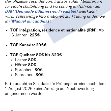
der offizielle Test, der vom französischen Ministerium
für Hochschulbildung und Forschung im Rahmen der
DAP (Demande d’Admission Préalable
) anerkannt
wird. Vollständige Informationen zur Prüfung finden Sie
im "
Manuel du candidat
".
TCF Intégration, résidence et nationalité (IRN):
Ab
16 Jahren:
225€.
TCF Kanada:
295€.
TCF Québec:
80€ bis 320€
Lesen:
80€.
Hören:
80€.
Sprechen:
80€.
Schreiben:
80€.
Bitte beachten Sie, dass für Prüfungstermine nach dem
1. August 2026 keine Anträge auf Neubewertung
angenommen werden.