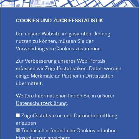
COOKIES UND ZUGRIFFSSTATISTIK
Um unsere Website im gesamten Umfang
nutzen zu können, müssen Sie der
Verwendung von Cookies zustimmen.
Zur Verbesserung unseres Web-Portals
erfassen wir Zugriffsstatistiken. Dabei werden
© 2026 Institut français d'Autriche-Vienne
einige Merkmale an Partner in Drittstaaten
übermittelt.
Impressum
Datenschutz
Hausordnung
F
Kontakt
AGB
Weitere Informationen finden Sie in unserer
O
Datenschutzerklärung
.
O
Zugriffsstatistiken und Datenübermittlung
T
erlauben
E
Technisch erforderliche Cookies erlauben
R
Einstellungen speichern