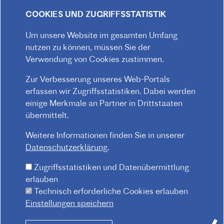
COOKIES UND ZUGRIFFSSTATISTIK
Um unsere Website im gesamten Umfang
nutzen zu können, müssen Sie der
Verwendung von Cookies zustimmen.
Zur Verbesserung unseres Web-Portals
erfassen wir Zugriffsstatistiken. Dabei werden
einige Merkmale an Partner in Drittstaaten
© 2026 Institut français d'Autriche-Vienne
übermittelt.
Impressum
Datenschutz
Hausordnung
Weitere Informationen finden Sie in unserer
F
Kontakt
AGB
Datenschutzerklärung
.
O
O
Zugriffsstatistiken und Datenübermittlung
T
erlauben
Technisch erforderliche Cookies erlauben
E
Einstellungen speichern
R
M