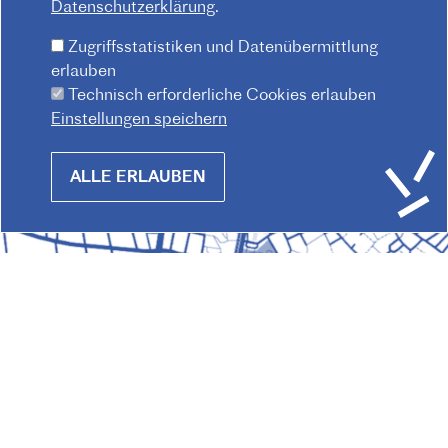
Datenschutzerklärung
.
Zugriffsstatistiken und Datenübermittlung
erlauben
Technisch erforderliche Cookies erlauben
Einstellungen speichern
Withdraw
ALLE ERLAUBEN
consent
© 2026 Institut français d'Autriche-Vienne
Impressum
Datenschutz
Hausordnung
F
Kontakt
AGB
O
O
T