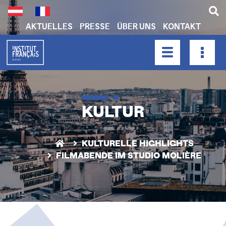
Skip
to
main
AKTUELLES
PRESSE
ÜBER UNS
KONTAKT
content
H
E
A
HAUPTNAVIGATION
D
E
R
KULTUR
N
A
KULTURELLE HIGHLIGHTS
V
FILMABENDE IM STUDIO MOLIÈRE
I
G
A
T
I