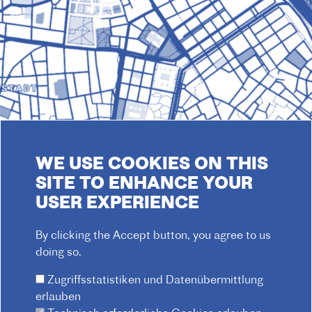
WE USE COOKIES ON THIS
© 2026 Institut français d'Autriche-Vienne
SITE TO ENHANCE YOUR
Impressum
Datenschutz
Hausordnung
USER EXPERIENCE
F
Kontakt
AGB
O
By clicking the Accept button, you agree to us
O
doing so.
T
Zugriffsstatistiken und Datenübermittlung
E
erlauben