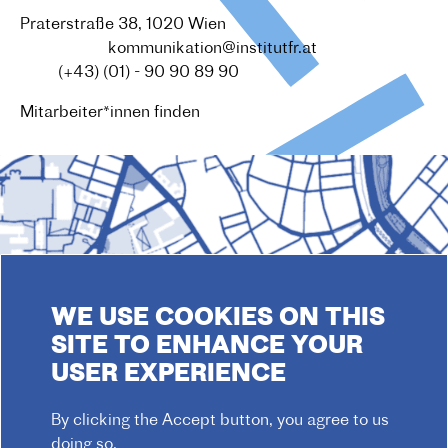
Praterstraße 38, 1020 Wien
Redaktion :
kommunikation@institutfr.at
Tel. :
(+43) (01) - 90 90 89 90
Mitarbeiter*innen finden
WE USE COOKIES ON THIS
SITE TO ENHANCE YOUR
USER EXPERIENCE
By clicking the Accept button, you agree to us
doing so.