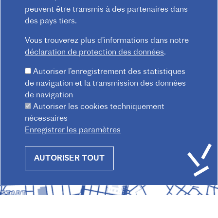
peuvent être transmis à des partenaires dans
Praterstraße 38, 1020 Wien
des pays tiers.
Redaktion :
kommunikation@institutfr.at
Tel. :
(+43) (01) - 90 90 89 90
Vous trouverez plus d’informations dans notre
déclaration de protection des données
.
Mitarbeiter*innen finden
Autoriser l’enregistrement des statistiques
de navigation et la transmission des données
de navigation
Autoriser les cookies techniquement
nécessaires
Enregistrer les paramètres
Withdraw
AUTORISER TOUT
consent