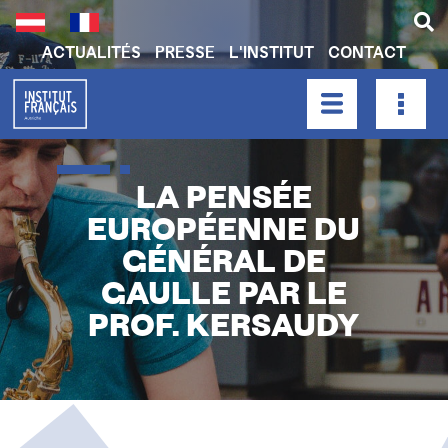
Aller
au
contenu
ACTUALITÉS
PRESSE
L'INSTITUT
CONTACT
principal
H
E
A
HAUPTNAVIGATION
D
E
LA PENSÉE
R
EUROPÉENNE DU
N
GÉNÉRAL DE
A
GAULLE PAR LE
V
PROF. KERSAUDY
I
G
A
T
I