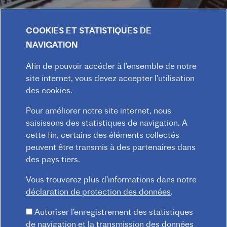
ABONNEZ-VOUS MAINTENANT
COOKIES ET STATISTIQUES DE
Consultez les archives de la lettre d'information
NAVIGATION
Afin de pouvoir accéder à l’ensemble de notre
site internet, vous devez accepter l’utilisation
des cookies.
Pour améliorer notre site internet, nous
saisissons des statistiques de navigation. A
cette fin, certains des éléments collectés
peuvent être transmis à des partenaires dans
des pays tiers.
Vous trouverez plus d’informations dans notre
Praterstraße 38, 1020 Wien
déclaration de protection des données
.
Redaktion :
kommunikation@institutfr.at
Tel. :
(+43) (01) - 90 90 89 90
Autoriser l’enregistrement des statistiques
de navigation et la transmission des données
Mitarbeiter*innen finden