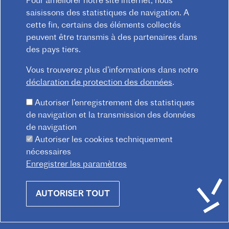
Pour améliorer notre site internet, nous
F
Règlement intérieur
Contact
CGV
saisissons des statistiques de navigation. A
O
cette fin, certains des éléments collectés
O
peuvent être transmis à des partenaires dans
T
des pays tiers.
E
Vous trouverez plus d’informations dans notre
R
déclaration de protection des données
.
M
Autoriser l’enregistrement des statistiques
E
de navigation et la transmission des données
N
de navigation
U
Autoriser les cookies techniquement
nécessaires
Praterstraße 38, 1020 Wien
Enregistrer les paramètres
Redaktion :
kommunikation@institutfr.at
Tel. :
(+43) (01) - 90 90 89 90
Withdraw
AUTORISER TOUT
consent
Mitarbeiter*innen finden