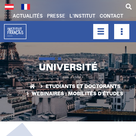
Aller
au
contenu
ACTUALITÉS
PRESSE
L'INSTITUT
CONTACT
principal
H
E
A
HAUPTNAVIGATION
D
E
R
UNIVERSITÉ
N
A
ETUDIANTS ET DOCTORANTS
V
WEBINAIRES : MOBILITÉS D'ÉTUDES
I
G
A
T
I