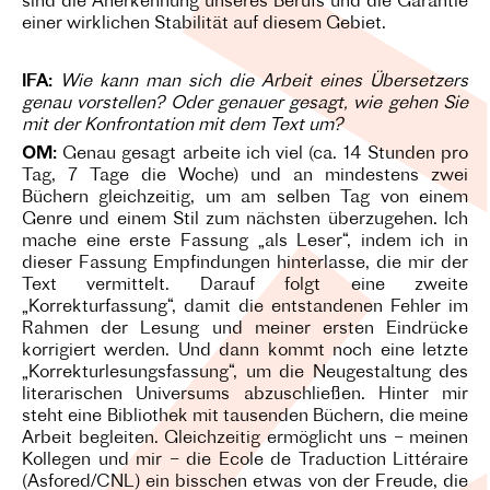
sind die Anerkennung unseres Berufs und die Garantie
einer wirklichen Stabilität auf diesem Gebiet.
IFA:
Wie kann man sich die Arbeit eines Übersetzers
genau vorstellen? Oder genauer gesagt, wie gehen Sie
mit der Konfrontation mit dem Text um?
OM:
Genau gesagt arbeite ich viel (ca. 14 Stunden pro
Tag, 7 Tage die Woche) und an mindestens zwei
Büchern gleichzeitig, um am selben Tag von einem
Genre und einem Stil zum nächsten überzugehen. Ich
mache eine erste Fassung „als Leser“, indem ich in
dieser Fassung Empfindungen hinterlasse, die mir der
Text vermittelt. Darauf folgt eine zweite
„Korrekturfassung“, damit die entstandenen Fehler im
Rahmen der Lesung und meiner ersten Eindrücke
korrigiert werden. Und dann kommt noch eine letzte
„Korrekturlesungsfassung“, um die Neugestaltung des
literarischen Universums abzuschließen. Hinter mir
steht eine Bibliothek mit tausenden Büchern, die meine
Arbeit begleiten. Gleichzeitig ermöglicht uns – meinen
Kollegen und mir – die Ecole de Traduction Littéraire
(Asfored/CNL) ein bisschen etwas von der Freude, die