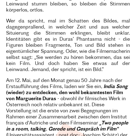
Leinwand stumm bleiben, so bleiben die Stimmen
körperlos, ortlos.
Wer da spricht, mal im Schatten des Bildes, mal
dagegenprallend, in welcher Zeit und aus welcher
Situierung die Stimmen erklingen, bleibt unklar.
Identitäten gibt es in Duras’ Phantasma nicht - die
Figuren bleiben Fragmente, Ton und Bild stehen in
eigentümlicher Spannung. Oder, wie die Filmemacherin
selbst sagt: „Sie werden zu hören bekommen, das sei
kein Film. Und doch haben Sie etwas auf der
Leinwand. Jemand, der spricht, ist ein Bild.“
Am 12. Mai, auf den Monat genau 50 Jahre nach der
Erstaufführung des Films, laden wir Sie ein,
India Song
(wieder) zu entdecken, den wohl bekanntesten Film
von Marguerite Duras
- obwohl ihr filmisches Werk in
Österreich noch relativ unbekannt ist. Diese
Vorstellung ist die erste von zwei Begegnungen im
Rahmen einer Zusammenarbeit zwischen dem Institut
français d'Autriche und dem Filmseminar
„Two people
in a room, talking. Gerede und Gespräch im Film“
(Universitätsassistent - post doc- Joachim Schätz) der