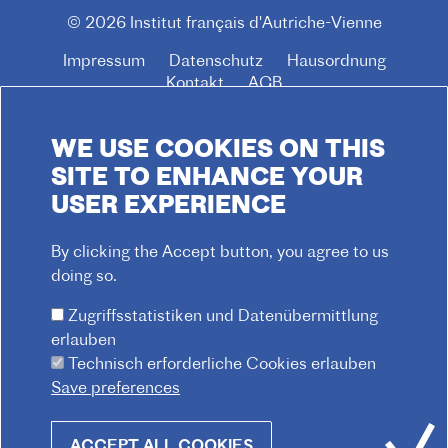
© 2026 Institut français d'Autriche-Vienne
Impressum
Datenschutz
Hausordnung
F
Kontakt
AGB
O
O
WE USE COOKIES ON THIS
T
SITE TO ENHANCE YOUR
E
USER EXPERIENCE
R
M
By clicking the Accept button, you agree to us
E
doing so.
N
Zugriffsstatistiken und Datenübermittlung
U
erlauben
Technisch erforderliche Cookies erlauben
Praterstraße 38, 1020 Wien
Save preferences
Redaktion :
kommunikation@institutfr.at
Tel. :
(+43) (01) - 90 90 89 90
Withdraw
ACCEPT ALL COOKIES