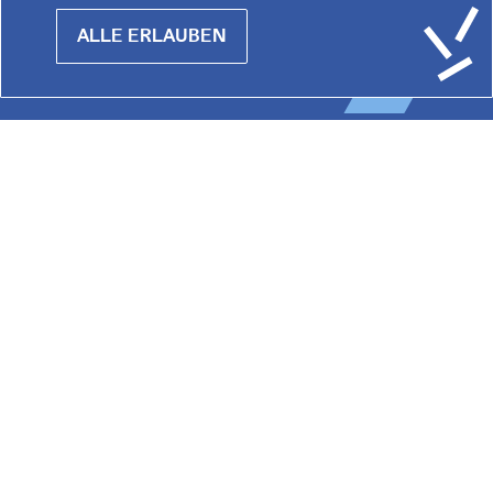
Impressum
Datenschutz
Hausordnung
Withdraw
F
Kontakt
AGB
ALLE ERLAUBEN
consent
O
O
T
E
R
M
E
N
U
Praterstraße 38, 1020 Wien
Redaktion :
kommunikation@institutfr.at
Tel. :
(+43) (01) - 90 90 89 90
Mitarbeiter*innen finden