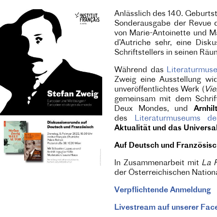
Anlässlich des 140. Geburts
Sonderausgabe der Revue d
von Marie-Antoinette und Mag
d’Autriche sehr, eine Dis
Schriftstellers in seinen Räu
Während das
Literaturmuse
Zweig eine Ausstellung wi
unveröffentlichtes Werk (
Vie
gemeinsam mit dem Schrift
Deux Mondes, und
Arnhil
des
Literaturmuseums der
Aktualität und das Univers
Auf Deutsch und Französis
In Zusammenarbeit mit
La 
der Österreichischen Nationa
Verpflichtende Anmeldung
Livestream auf unserer Fac