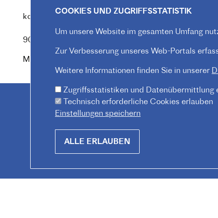
Redaktion :
COOKIES UND ZUGRIFFSSTATISTIK
kommunikation@institutfr.at
Tel. :
(+43) (01) - 90 90 89
Um unsere Website im gesamten Umfang nutz
90
Zur Verbesserung unseres Web-Portals erfasse
Mitarbeiter*innen finden
Weitere Informationen finden Sie in unserer
D
Zugriffsstatistiken und Datenübermittlung
Technisch erforderliche Cookies erlauben
Einstellungen speichern
Withdraw
ALLE ERLAUBEN
consent
© 2026 Institut français d'Autriche-Vienne