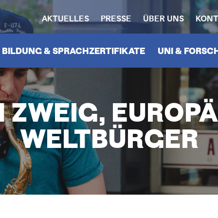
AKTUELLES
PRESSE
ÜBER UNS
KONT
HEADERNAVIGATION
N
BILDUNG & SPRACHZERTIFIKATE
UNI & FORS
 ZWEIG, EUROP
WELTBÜRGER