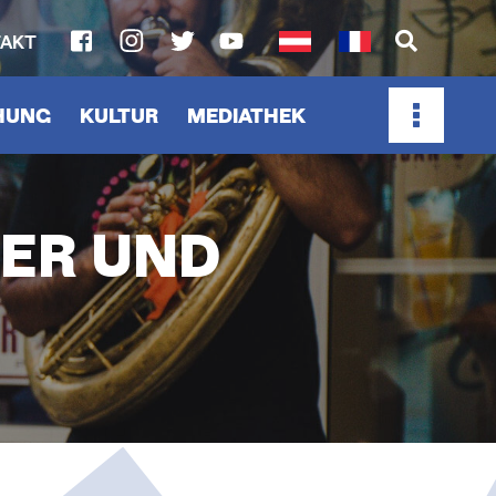
AKT
SOCIAL
MEDIA
CHUNG
KULTUR
MEDIATHEK
LINKS
ÄER UND