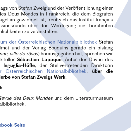
tags von Stefan Zweig und der Veröffentlichung einer
es Deux Mondes in Frankreich, die dem Biografen
ellan gewidmet ist, freut sich das Institut français
kussionsrunde über den Werdegang des berühmten
mlichkeiten zu veranstalten.
um der Österreichischen Nationalbibliothek
Stefan
dmet und der Verlag Bouquins gerade ein bislang
nne, ville de rêves
) herausgegeben hat, sprechen wir
steller
Sébastien Lapaque
, Autor der Revue des
t Inguglia-Höfle
, der Stellvertretenden Direktorin
 Österreichischen Nationalbibliothek
,
über die
alerbe von Stefan Zweigs Werk
.
ch
Revue des Deux Mondes
und dem Literaturmuseum
lbibliothek.
ebook-Seite