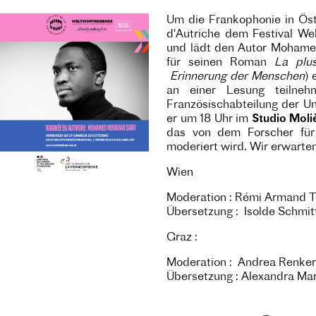
Um die Frankophonie in Öster
d'Autriche dem Festival We
und lädt den Autor Mohame
für seinen Roman
La plu
Erinnerung der Menschen
) 
an einer Lesung teilne
Französischabteilung der Un
er um 18 Uhr im
Studio Moli
das von dem Forscher für
moderiert wird. Wir erwarten
Wien
Moderation : Rémi Armand 
Übersetzung : Isolde Schmit
Graz :
Moderation : Andrea Renker
Übersetzung : Alexandra Ma