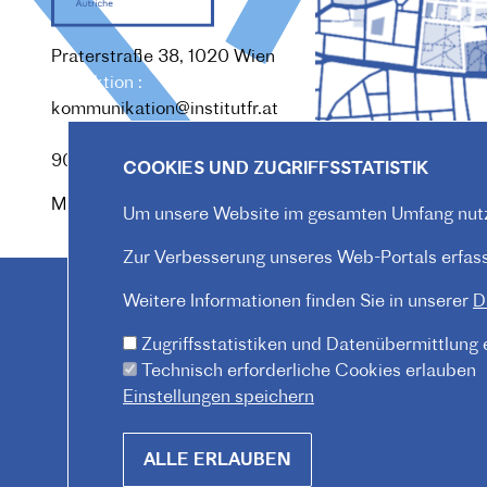
Praterstraße 38, 1020 Wien
Redaktion :
kommunikation@institutfr.at
Tel. :
(+43) (01) - 90 90 89
90
COOKIES UND ZUGRIFFSSTATISTIK
Mitarbeiter*innen finden
Um unsere Website im gesamten Umfang nutz
Zur Verbesserung unseres Web-Portals erfasse
Weitere Informationen finden Sie in unserer
D
Zugriffsstatistiken und Datenübermittlung
Technisch erforderliche Cookies erlauben
Einstellungen speichern
Withdraw
ALLE ERLAUBEN
consent