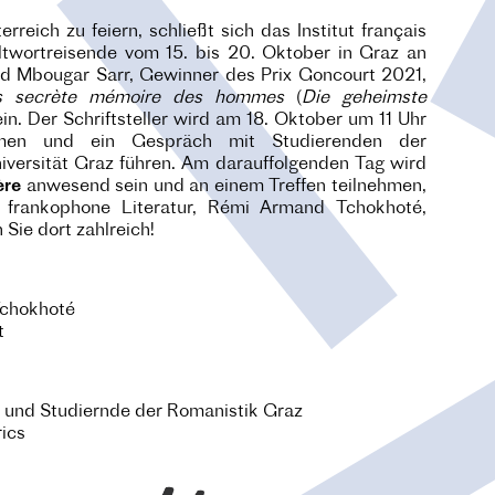
reich zu feiern, schließt sich das Institut français
ltwortreisende vom 15. bis 20. Oktober in Graz an
d Mbougar Sarr, Gewinner des Prix Goncourt 2021,
s secrète mémoire des hommes
(
Die geheimste
ein. Der Schriftsteller wird am 18. Oktober um 11 Uhr
hmen und ein Gespräch mit Studierenden der
iversität Graz führen. Am darauffolgenden Tag wird
ère
anwesend sein und an einem Treffen teilnehmen,
 frankophone Literatur, Rémi Armand Tchokhoté,
 Sie dort zahlreich!
Tchokhoté
t
 und Studiernde der Romanistik Graz
rics