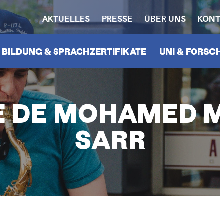
AKTUELLES
PRESSE
ÜBER UNS
KONT
HEADERNAVIGATION
N
BILDUNG & SPRACHZERTIFIKATE
UNI & FORS
E DE MOHAMED 
SARR