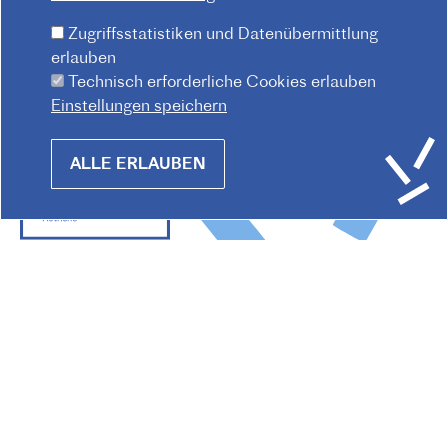
Zugriffsstatistiken und Datenübermittlung
erlauben
Technisch erforderliche Cookies erlauben
Einstellungen speichern
Withdraw
ALLE ERLAUBEN
consent
Praterstraße 38, 1020 Wien
Redaktion :
kommunikation@institutfr.at
Tel. :
(+43) (01) - 90 90 89 90
Mitarbeiter*innen finden