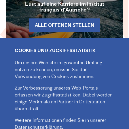
Lust auf eine Karriere im Institut
français d'Autriche?
ALLE OFFENEN STELLEN
COOKIES UND ZUGRIFFSSTATISTIK
Um unsere Website im gesamten Umfang
nutzen zu können, müssen Sie der
INFOBRIEF
Verwendung von Cookies zustimmen.
Zur Verbesserung unseres Web-Portals
Bleiben Sie über Neuigkeiten aus dem
erfassen wir Zugriffsstatistiken. Dabei werden
Institut français d'Autriche informiert!
einige Merkmale an Partner in Drittstaaten
übermittelt.
JETZT ABONNIEREN
Weitere Informationen finden Sie in unserer
Datenschutzerklärung
.
Zum INFOBRIEF-Archiv