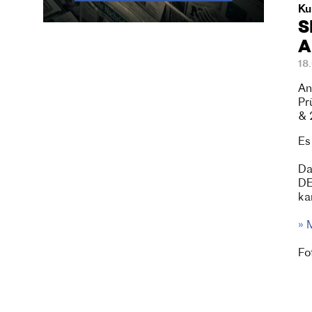
Ku
S
A
18
An
Pr
& 
Es
Da
DE
ka
» 
Fo