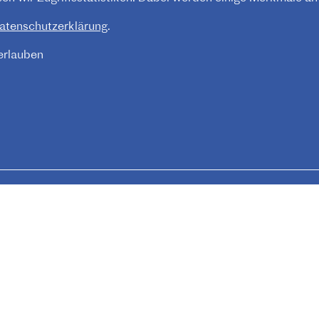
atenschutzerklärung
.
 erlauben
Impressum
FOOTER
MENU