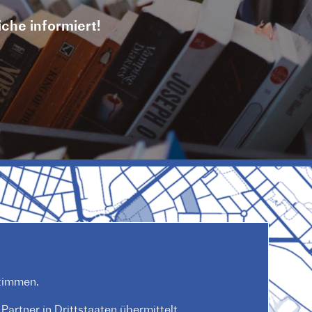
iche informiert!
timmen.
artner in Drittstaaten übermittelt.