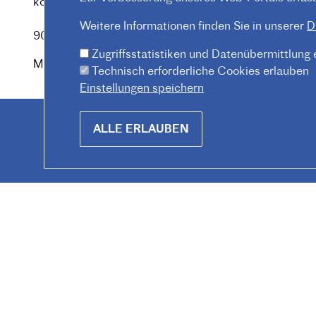
kommunikation@institutfr.at
Tel. :
(+43) (01) - 90 90 89
Weitere Informationen finden Sie in unserer
D
90
Zugriffsstatistiken und Datenübermittlung
Mitarbeiter*innen finden
Technisch erforderliche Cookies erlauben
Einstellungen speichern
Withdraw
ALLE ERLAUBEN
consent
© 2026 Institut français d'Autriche-Vienne