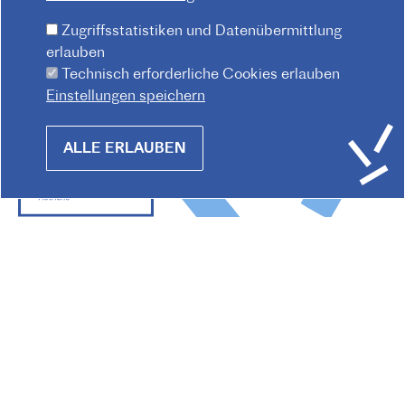
Zugriffsstatistiken und Datenübermittlung
erlauben
Technisch erforderliche Cookies erlauben
Einstellungen speichern
Withdraw
ALLE ERLAUBEN
consent
Praterstraße 38, 1020 Wien
Redaktion :
kommunikation@institutfr.at
Tel. :
(+43) (01) - 90 90 89 90
Mitarbeiter*innen finden