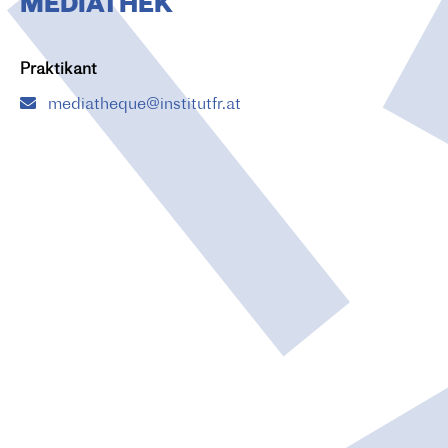
MEDIATHEK
O
N
Praktikant
mediatheque@institutfr.at