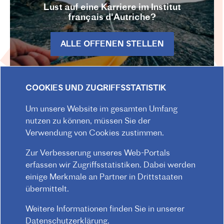
Lust auf eine Karriere im Institut
français d'Autriche?
ALLE OFFENEN STELLEN
COOKIES UND ZUGRIFFSSTATISTIK
Um unsere Website im gesamten Umfang
nutzen zu können, müssen Sie der
INFOBRIEF
Verwendung von Cookies zustimmen.
Zur Verbesserung unseres Web-Portals
Bleiben Sie über Neuigkeiten aus dem
erfassen wir Zugriffsstatistiken. Dabei werden
Institut français d'Autriche informiert!
einige Merkmale an Partner in Drittstaaten
übermittelt.
JETZT ABONNIEREN
Weitere Informationen finden Sie in unserer
Datenschutzerklärung
.
Zum INFOBRIEF-Archiv